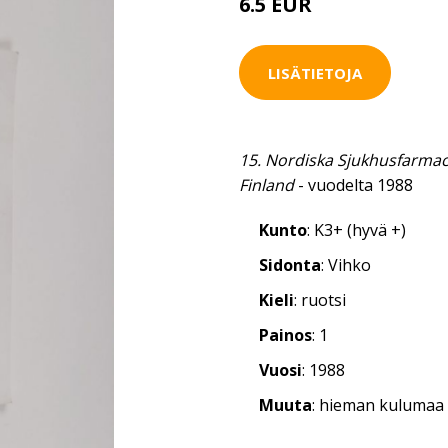
6.5 EUR
LISÄTIETOJA
15. Nordiska Sjukhusfarmac
Finland
- vuodelta 1988
Kunto
: K3+ (hyvä +)
Sidonta
: Vihko
Kieli
: ruotsi
Painos
: 1
Vuosi
: 1988
Muuta
: hieman kulumaa