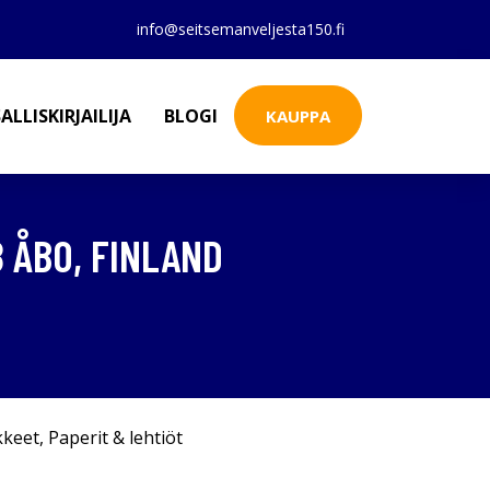
info@seitsemanveljesta150.fi
ALLISKIRJAILIJA
BLOGI
KAUPPA
 ÅBO, FINLAND
kkeet
,
Paperit & lehtiöt