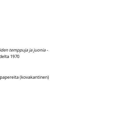
iden temppuja ja juonia
-
delta 1970
sipapereita (kovakantinen)