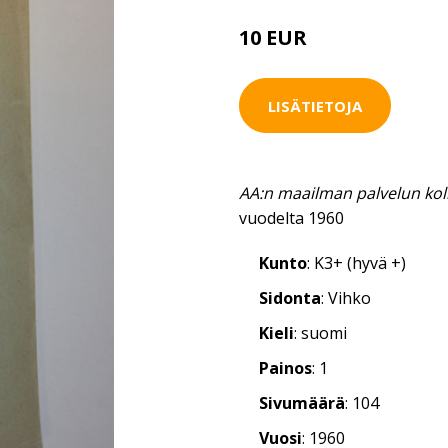
10 EUR
15 EUR
LISÄTIETOJA
AA:n maailman palvelun kol
vuodelta 1960
Kunto
: K3+ (hyvä +)
Sidonta
: Vihko
Kieli
: suomi
Painos
: 1
Sivumäärä
: 104
Vuosi
: 1960