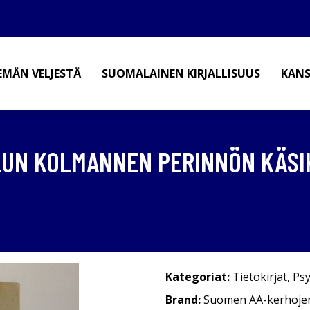
EMÄN VELJESTÄ
SUOMALAINEN KIRJALLISUUS
KANS
LUN KOLMANNEN PERINNÖN KÄSI
Kategoriat:
Tietokirjat
,
Psy
Brand:
Suomen AA-kerhojen 