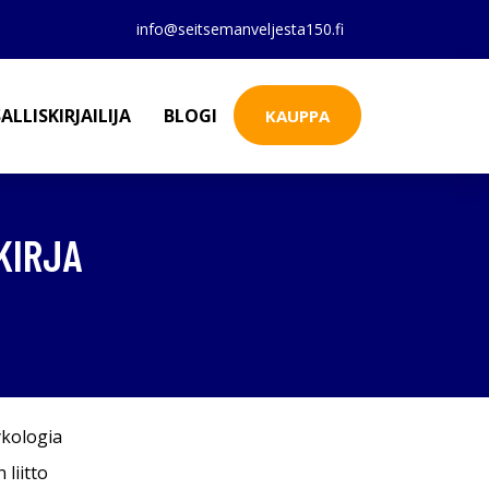
info@seitsemanveljesta150.fi
ALLISKIRJAILIJA
BLOGI
KAUPPA
KIRJA
kologia
liitto