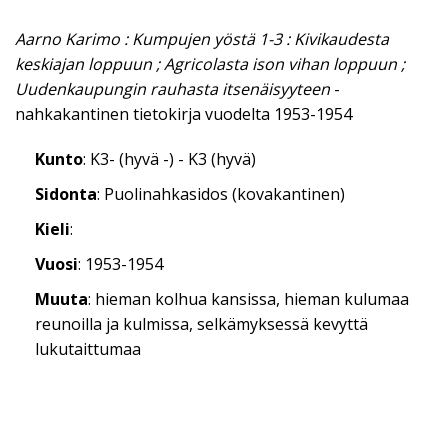
Aarno Karimo : Kumpujen yöstä 1-3 : Kivikaudesta
keskiajan loppuun ; Agricolasta ison vihan loppuun ;
Uudenkaupungin rauhasta itsenäisyyteen
-
nahkakantinen tietokirja vuodelta 1953-1954
Kunto
: K3- (hyvä -) - K3 (hyvä)
Sidonta
: Puolinahkasidos (kovakantinen)
Kieli
:
Vuosi
: 1953-1954
Muuta
: hieman kolhua kansissa, hieman kulumaa
reunoilla ja kulmissa, selkämyksessä kevyttä
lukutaittumaa