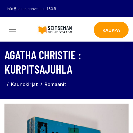
info@seitsemanveljesta150.fi
KAUPPA
AGATHA CHRISTIE :
KURPITSAJUHLA
Kaunokirjat
Romaanit