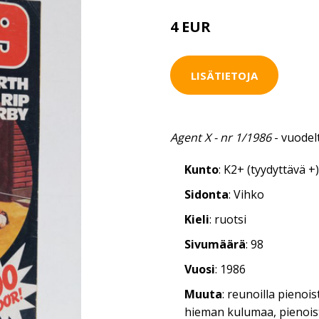
4 EUR
LISÄTIETOJA
Agent X - nr 1/1986
- vuodel
Kunto
: K2+ (tyydyttävä +)
Sidonta
: Vihko
Kieli
: ruotsi
Sivumäärä
: 98
Vuosi
: 1986
Muuta
: reunoilla pieno
hieman kulumaa, pienois