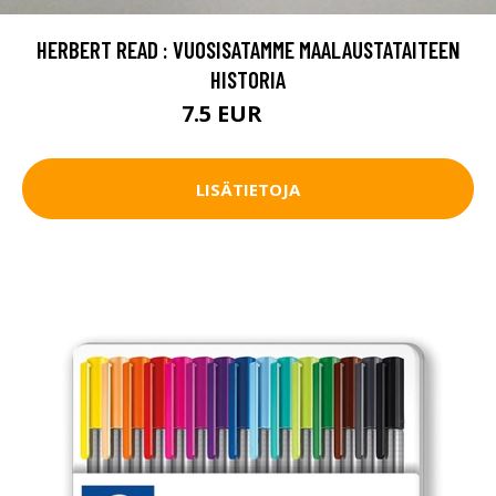
HERBERT READ : VUOSISATAMME MAALAUSTATAITEEN
HISTORIA
7.5 EUR
8.5 EUR
LISÄTIETOJA