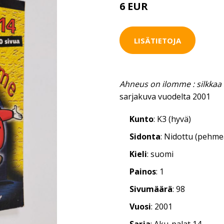
6 EUR
LISÄTIETOJA
Ahneus on ilomme : silkkaa
sarjakuva vuodelta 2001
Kunto
: K3 (hyvä)
Sidonta
: Nidottu (pehm
Kieli
: suomi
Painos
: 1
Sivumäärä
: 98
Vuosi
: 2001