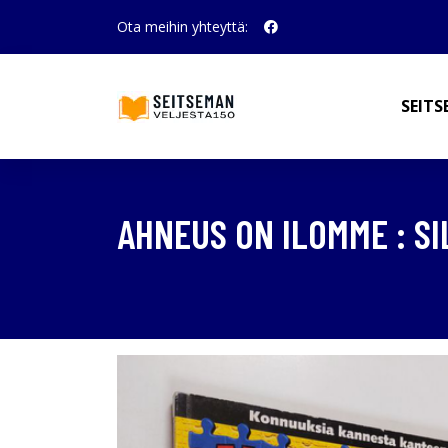
Ota meihin yhteyttä:
SEITS
AHNEUS ON ILOMME : S