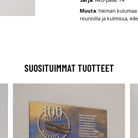
Sarja
: Aku-palat 14
Muuta
: hieman kulumaa k
reunoilla ja kulmissa, e
SUOSITUIMMAT TUOTTEET