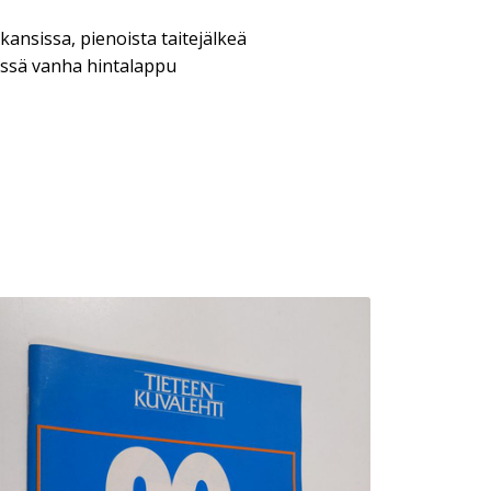
ansissa, pienoista taitejälkeä
dessä vanha hintalappu