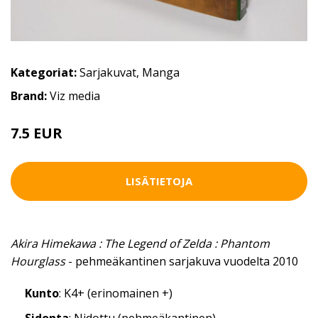
Kategoriat:
Sarjakuvat
,
Manga
Brand:
Viz media
7.5 EUR
LISÄTIETOJA
Akira Himekawa : The Legend of Zelda : Phantom
Hourglass
- pehmeäkantinen sarjakuva vuodelta 2010
Kunto
: K4+ (erinomainen +)
Sidonta
: Nidottu (pehmeäkantinen)