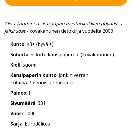
Aksu Tuominen : Euroopan mestarikokkien pöydässä
Jälkiruoat
- kovakantinen tietokirja vuodelta 2000
Kunto
: K3+ (hyvä +)
Sidonta
: Sidottu kansipaperein (kovakantinen)
Kieli
: suomi
Kansipaperin kunto
: jonkin verran
kulumaa/pienoisia repeämiä
Painos
: 1
Sivumäärä
: 331
Vuosi
: 2000
Sarja
: Eurodélices