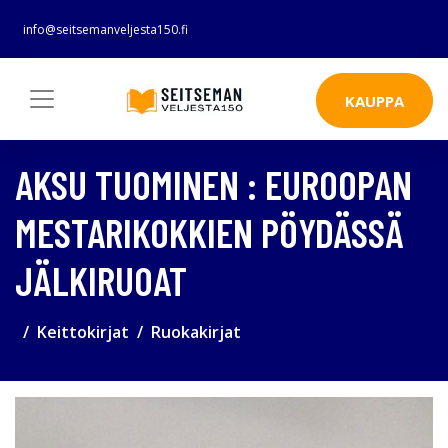
info@seitsemanveljesta150.fi
KAUPPA
AKSU TUOMINEN : EUROOPAN
MESTARIKOKKIEN PÖYDÄSSÄ
JÄLKIRUOAT
Keittokirjat
Ruokakirjat