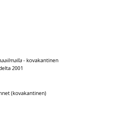
maailmalla
- kovakantinen
delta 2001
annet (kovakantinen)