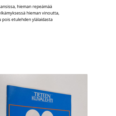
 kansissa, hieman repeämää
elkämyksessä hieman vinoutta,
 pois etulehden ylälaidasta