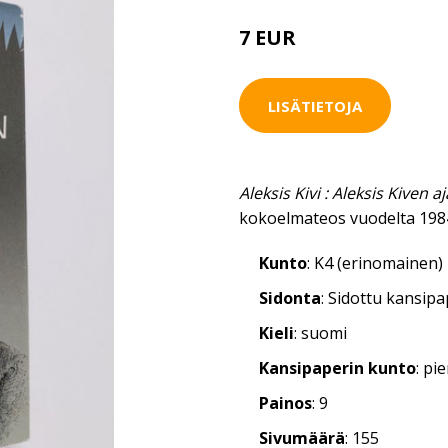
7 EUR
LISÄTIETOJA
Aleksis Kivi : Aleksis Kiven a
kokoelmateos vuodelta 198
Kunto
: K4 (erinomainen)
Sidonta
: Sidottu kansip
Kieli
: suomi
Kansipaperin kunto
: pi
Painos
: 9
Sivumäärä
: 155