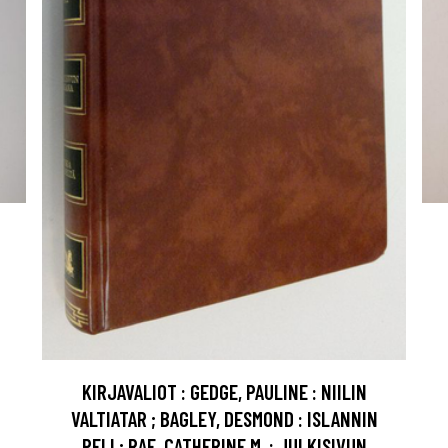
KIRJAVALIOT : GEDGE, PAULINE : NIILIN
VALTIATAR ; BAGLEY, DESMOND : ISLANNIN
PELI ; RAE, CATHERINE M. : JULKISIVUN