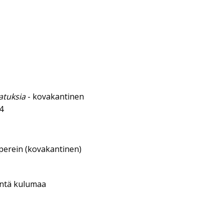
jatuksia
- kovakantinen
4
aperein (kovakantinen)
entä kulumaa