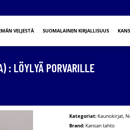
EMÄN VELJESTÄ
SUOMALAINEN KIRJALLISUUS
KANS
) : LÖYLYÄ PORVARILLE
Kategoriat:
Kaunokirjat
,
No
Brand:
Kansan tahto