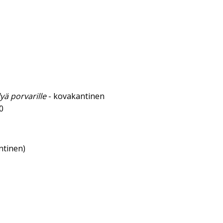
yä porvarille
- kovakantinen
0
ntinen)