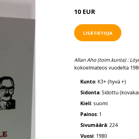
10 EUR
15 EUR
LISÄTIETOJA
Allan Aho (toim.kunta) : Löyl
kokoelmateos vuodelta 198
Kunto
: K3+ (hyvä +)
Sidonta
: Sidottu (kovaka
Kieli
: suomi
Painos
: 1
Sivumäärä
: 224
Vuosi
: 1980