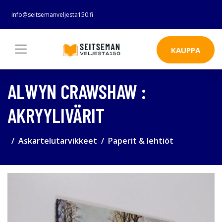
info@seitsemanveljesta150.fi
KAUPPA
ALWYN CRAWSHAW :
AKRYYLIVÄRIT
Askartelutarvikkeet
Paperit & lehtiöt