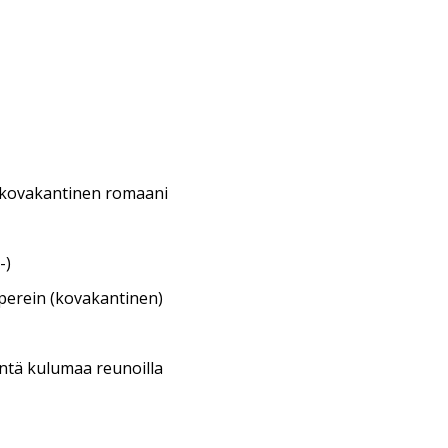
 kovakantinen romaani
-)
aperein (kovakantinen)
entä kulumaa reunoilla