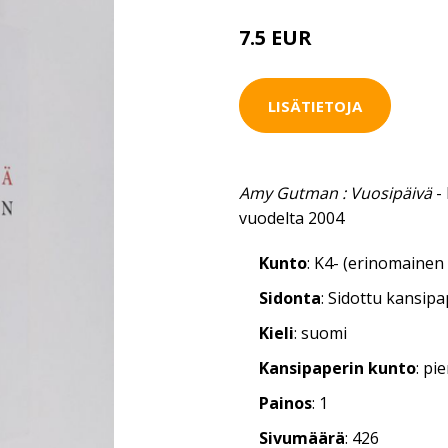
7.5 EUR
LISÄTIETOJA
Amy Gutman : Vuosipäivä
-
vuodelta 2004
Kunto
: K4- (erinomainen 
Sidonta
: Sidottu kansip
Kieli
: suomi
Kansipaperin kunto
: pi
Painos
: 1
Sivumäärä
: 426