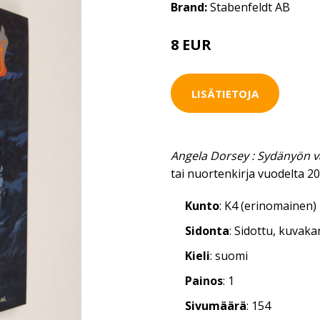
Brand:
Stabenfeldt AB
8 EUR
LISÄTIETOJA
Angela Dorsey : Sydänyön v
tai nuortenkirja vuodelta 2
Kunto
: K4 (erinomainen)
Sidonta
: Sidottu, kuvak
Kieli
: suomi
Painos
: 1
Sivumäärä
: 154