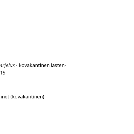
arjelus
- kovakantinen lasten-
015
annet (kovakantinen)