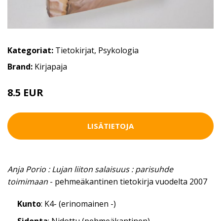
Kategoriat:
Tietokirjat
,
Psykologia
Brand:
Kirjapaja
8.5 EUR
LISÄTIETOJA
Anja Porio : Lujan liiton salaisuus : parisuhde
toimimaan
- pehmeäkantinen tietokirja vuodelta 2007
Kunto
: K4- (erinomainen -)
Sidonta
: Nidottu (pehmeäkantinen)