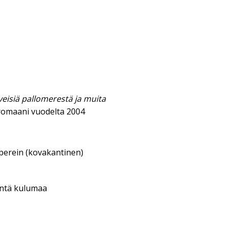
eisiä pallomerestä ja muita
romaani vuodelta 2004
aperein (kovakantinen)
entä kulumaa