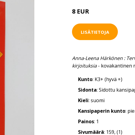
8 EUR
LISÄTIETOJA
Anna-Leena Härkönen : Terv
kirjoituksia
- kovakantinen 
Kunto
: K3+ (hyvä +)
Sidonta
: Sidottu kansip
Kieli
: suomi
Kansipaperin kunto
: pi
Painos
: 1
Sivumäärä
: 159, (1)