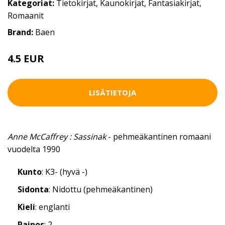
Kategoriat:
Tietokirjat
,
Kaunokirjat
,
Fantasiakirjat
,
Romaanit
Brand:
Baen
4.5 EUR
LISÄTIETOJA
Anne McCaffrey : Sassinak
- pehmeäkantinen romaani
vuodelta 1990
Kunto
: K3- (hyvä -)
Sidonta
: Nidottu (pehmeäkantinen)
Kieli
: englanti
Painos
: 2