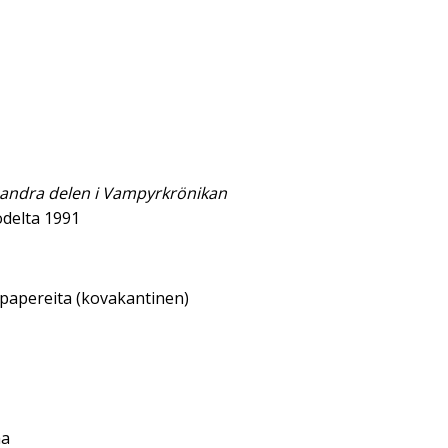
- andra delen i Vampyrkrönikan
delta 1991
sipapereita (kovakantinen)
aa