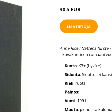
30.5 EUR
34 EUR
LISÄTIETOJA
Anne Rice : Nattens furste 
- kovakantinen romaani vuo
Kunto
: K3+ (hyvä +)
Sidonta
: Sidottu, ei kan
Kieli
: ruotsi
Painos
: 1
Vuosi
: 1991
Muuta
: pienoista kulum