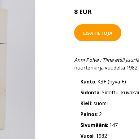
8 EUR
LISÄTIETOJA
Anni Polva : Tiina etsii juuri
nuortenkirja vuodelta 1982
Kunto
: K3+ (hyvä +)
Sidonta
: Sidottu, kuvak
Kieli
: suomi
Painos
: 2
Sivumäärä
: 147
Vuosi
: 1982