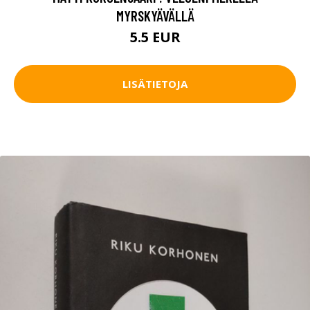
MYRSKYÄVÄLLÄ
5.5 EUR
LISÄTIETOJA