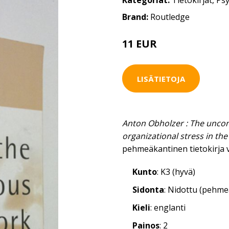
Kategoriat:
Tietokirjat
,
Psy
Brand:
Routledge
11 EUR
12.5 EUR
LISÄTIETOJA
Anton Obholzer : The uncons
organizational stress in th
pehmeäkantinen tietokirja 
Kunto
: K3 (hyvä)
Sidonta
: Nidottu (pehm
Kieli
: englanti
Painos
: 2