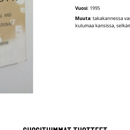
Vuosi
: 1995
Muuta
: takakannessa va
kulumaa kansissa, selkä