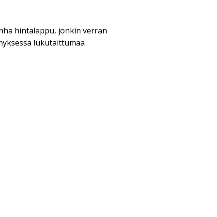
nha hintalappu, jonkin verran
myksessä lukutaittumaa