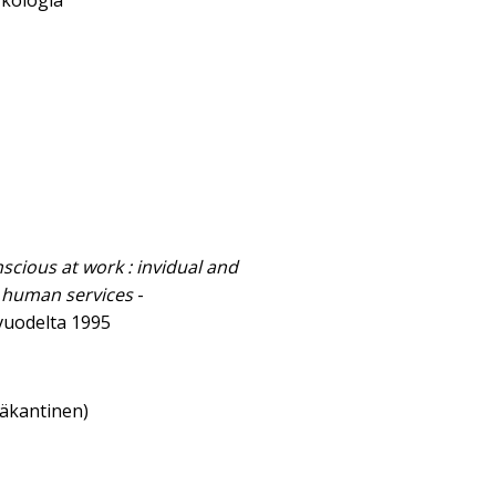
kologia
cious at work : invidual and
e human services
-
vuodelta 1995
eäkantinen)