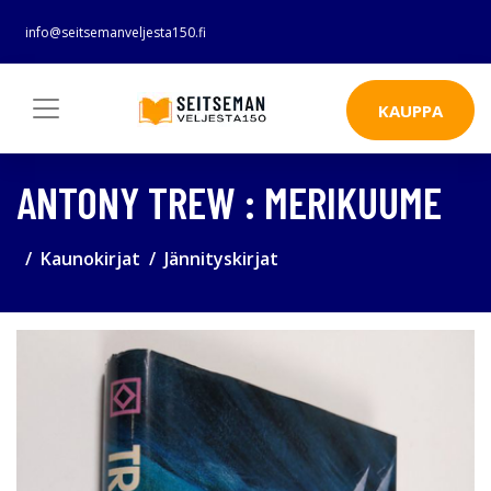
info@seitsemanveljesta150.fi
KAUPPA
ANTONY TREW : MERIKUUME
Kaunokirjat
Jännityskirjat