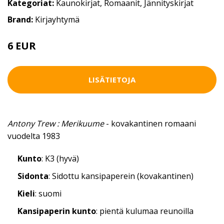
Kategoriat:
Kaunokirjat
,
Romaanit
,
Jännityskirjat
Brand:
Kirjayhtymä
6 EUR
LISÄTIETOJA
Antony Trew : Merikuume
- kovakantinen romaani
vuodelta 1983
Kunto
: K3 (hyvä)
Sidonta
: Sidottu kansipaperein (kovakantinen)
Kieli
: suomi
Kansipaperin kunto
: pientä kulumaa reunoilla