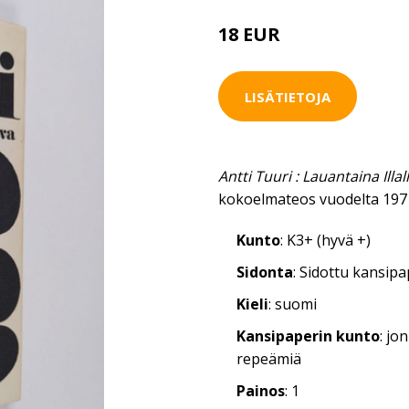
18 EUR
LISÄTIETOJA
Antti Tuuri : Lauantaina Illal
kokoelmateos vuodelta 197
Kunto
: K3+ (hyvä +)
Sidonta
: Sidottu kansip
Kieli
: suomi
Kansipaperin kunto
: jo
repeämiä
Painos
: 1