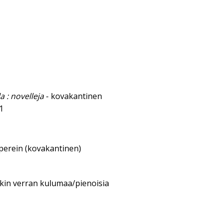
la : novelleja
- kovakantinen
1
aperein (kovakantinen)
nkin verran kulumaa/pienoisia