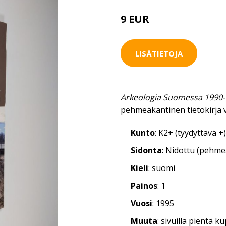
9 EUR
10 EUR
LISÄTIETOJA
Arkeologia Suomessa 1990-1
pehmeäkantinen tietokirja 
Kunto
: K2+ (tyydyttävä +)
Sidonta
: Nidottu (pehm
Kieli
: suomi
Painos
: 1
Vuosi
: 1995
Muuta
: sivuilla pientä 