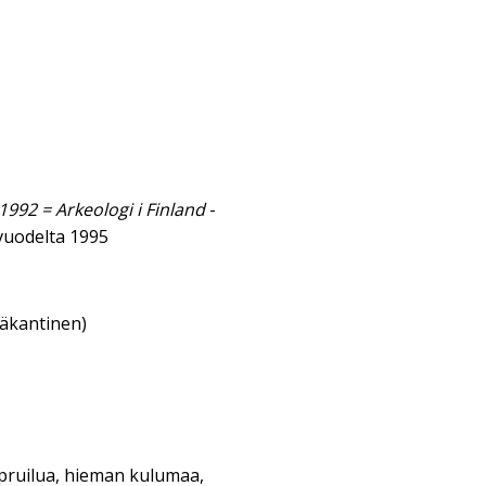
992 = Arkeologi i Finland
-
vuodelta 1995
eäkantinen)
kupruilua, hieman kulumaa,