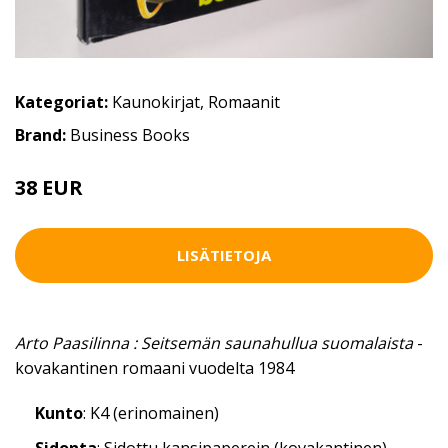
Kategoriat:
Kaunokirjat
,
Romaanit
Brand:
Business Books
38 EUR
LISÄTIETOJA
Arto Paasilinna : Seitsemän saunahullua suomalaista
-
kovakantinen romaani vuodelta 1984
Kunto
: K4 (erinomainen)
Sidonta
: Sidottu kansipaperein (kovakantinen)