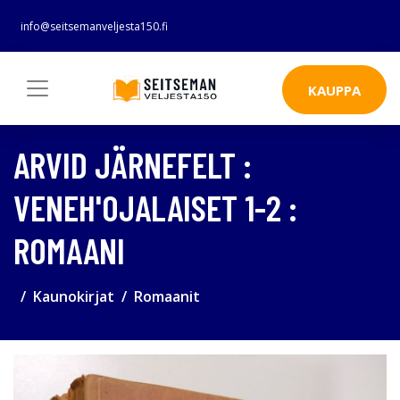
info@seitsemanveljesta150.fi
KAUPPA
ARVID JÄRNEFELT :
VENEH'OJALAISET 1-2 :
ROMAANI
Kaunokirjat
Romaanit