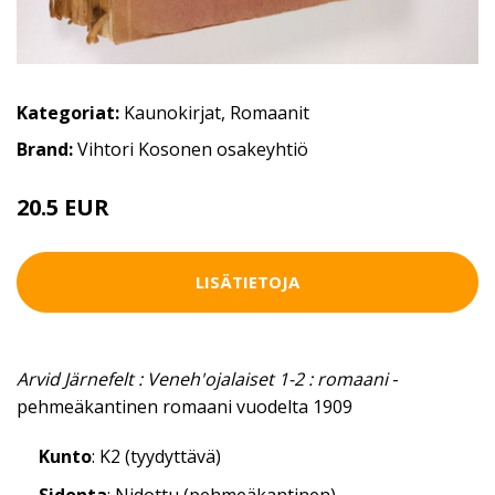
Kategoriat:
Kaunokirjat
,
Romaanit
Brand:
Vihtori Kosonen osakeyhtiö
20.5 EUR
23 EUR
LISÄTIETOJA
Arvid Järnefelt : Veneh'ojalaiset 1-2 : romaani
-
pehmeäkantinen romaani vuodelta 1909
Kunto
: K2 (tyydyttävä)
Sidonta
: Nidottu (pehmeäkantinen)