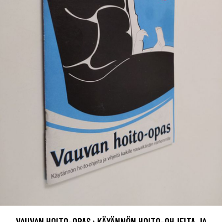
VAUVAN HOITO-OPAS : KÄYÄNNÖN HOITO-OHJEITA JA