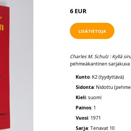
6 EUR
LISÄTIETOJA
Charles M. Schulz : Kyllä si
pehmeäkantinen sarjakuva 
Kunto
: K2 (tyydyttävä)
Sidonta
: Nidottu (pehm
Kieli
: suomi
Painos
: 1
Vuosi
: 1971
Sarja
: Tenavat 10