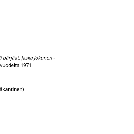
nä pärjäät, Jaska Jokunen
-
vuodelta 1971
eäkantinen)