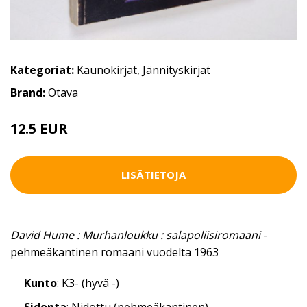
Kategoriat:
Kaunokirjat
,
Jännityskirjat
Brand:
Otava
12.5 EUR
LISÄTIETOJA
David Hume : Murhanloukku : salapoliisiromaani
-
pehmeäkantinen romaani vuodelta 1963
Kunto
: K3- (hyvä -)
Sidonta
: Nidottu (pehmeäkantinen)