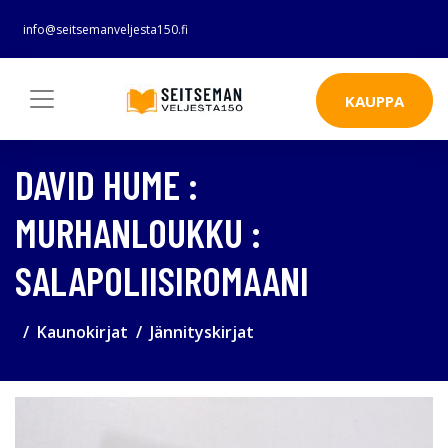
info@seitsemanveljesta150.fi
KAUPPA
DAVID HUME :
MURHANLOUKKU :
SALAPOLIISIROMAANI
Kaunokirjat
Jännityskirjat