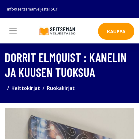
info@seitsemanveljesta150.fi
KAUPPA
DORRIT ELMQUIST : KANELIN
JA KUUSEN TUOKSUA
Keittokirjat
Ruokakirjat