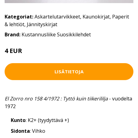
Kategoriat:
Askartelutarvikkeet
,
Kaunokirjat
,
Paperit
& lehtiöt
,
Jännityskirjat
Brand:
Kustannusliike Suosikkilehdet
4 EUR
LISÄTIETOJA
El Zorro nro 158 4/1972 : Tyttö kuin tiikerililja
- vuodelta
1972
Kunto
: K2+ (tyydyttävä +)
Sidonta
: Vihko