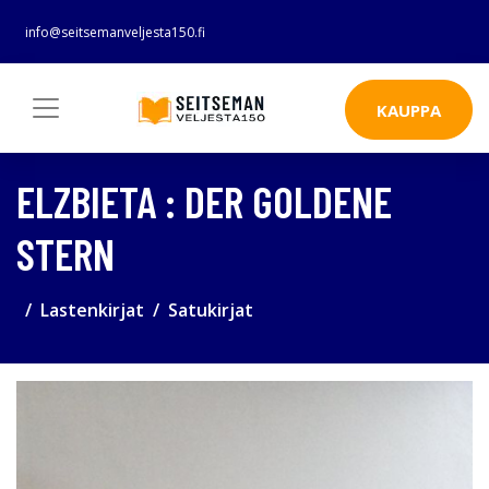
info@seitsemanveljesta150.fi
KAUPPA
ELZBIETA : DER GOLDENE
STERN
Lastenkirjat
Satukirjat