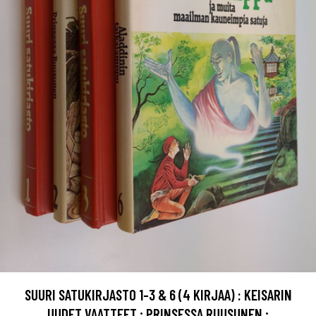
SUURI SATUKIRJASTO 1-3 & 6 (4 KIRJAA) : KEISARIN
UUDET VAATTEET ; PRINSESSA RUUSUNEN ;