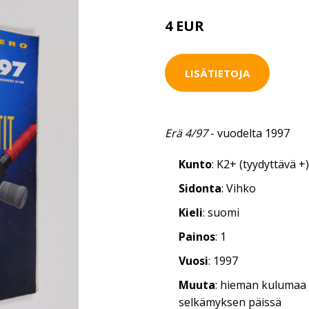
4 EUR
LISÄTIETOJA
Erä 4/97
- vuodelta 1997
Kunto
: K2+ (tyydyttävä +)
Sidonta
: Vihko
Kieli
: suomi
Painos
: 1
Vuosi
: 1997
Muuta
: hieman kulumaa
selkämyksen päissä