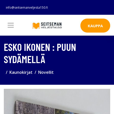
info@seitsemanveljesta150.fi
KAUPPA
ESKO IKONEN : PUUN
SYDÄMELLÄ
Kaunokirjat
Novellit