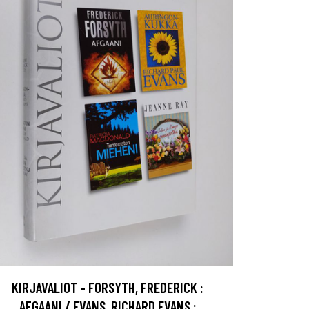
KIRJAVALIOT - FORSYTH, FREDERICK :
AFGAANI / EVANS, RICHARD EVANS :