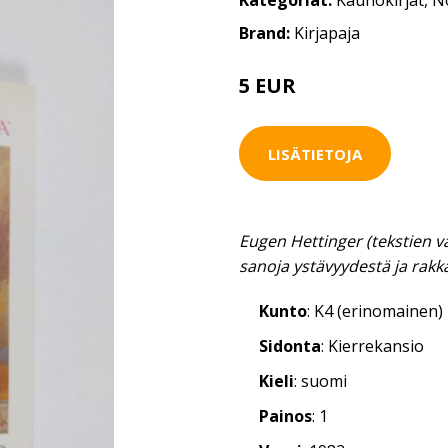
Kategoriat:
Kaunokirjat
,
No
Brand:
Kirjapaja
5 EUR
LISÄTIETOJA
Eugen Hettinger (tekstien val
sanoja ystävyydestä ja rak
Kunto
: K4 (erinomainen)
Sidonta
: Kierrekansio
Kieli
: suomi
Painos
: 1