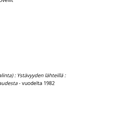
vellit
inta) : Ystävyyden lähteillä :
kaudesta
- vuodelta 1982