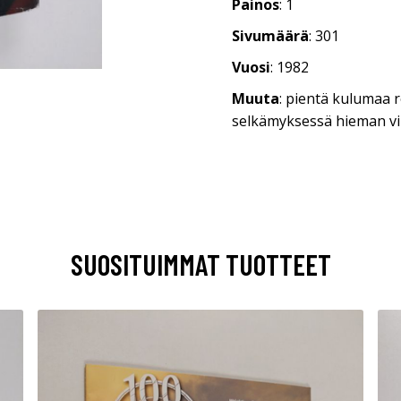
Painos
: 1
Sivumäärä
: 301
Vuosi
: 1982
Muuta
: pientä kulumaa r
selkämyksessä hieman v
SUOSITUIMMAT TUOTTEET