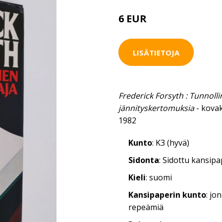
6 EUR
LISÄTIETOJA
Frederick Forsyth : Tunnolli
jännityskertomuksia
- kova
1982
Kunto
: K3 (hyvä)
Sidonta
: Sidottu kansip
Kieli
: suomi
Kansipaperin kunto
: jo
repeämiä