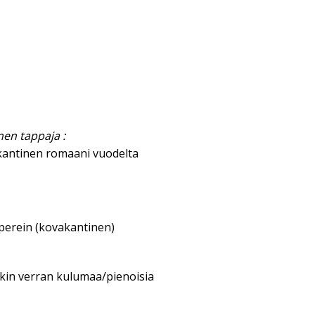
nen tappaja :
kantinen romaani vuodelta
aperein (kovakantinen)
nkin verran kulumaa/pienoisia