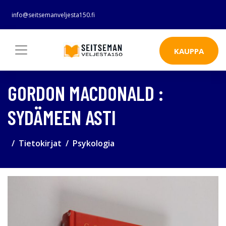
info@seitsemanveljesta150.fi
KAUPPA
GORDON MACDONALD :
SYDÄMEEN ASTI
Tietokirjat
Psykologia