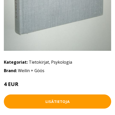
Kategoriat:
Tietokirjat
,
Psykologia
Brand:
Weilin + Göös
4 EUR
8 EUR
LISÄTIETOJA