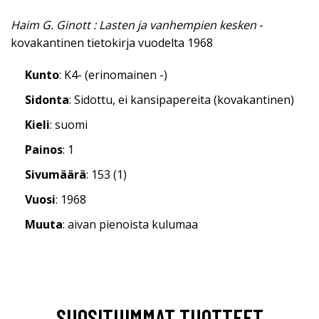
Haim G. Ginott : Lasten ja vanhempien kesken
-
kovakantinen tietokirja vuodelta 1968
Kunto
: K4- (erinomainen -)
Sidonta
: Sidottu, ei kansipapereita (kovakantinen)
Kieli
: suomi
Painos
: 1
Sivumäärä
: 153 (1)
Vuosi
: 1968
Muuta
: aivan pienoista kulumaa
SUOSITUIMMAT TUOTTEET