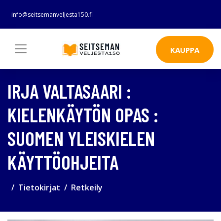
info@seitsemanveljesta150.fi
KAUPPA
IRJA VALTASAARI :
KIELENKÄYTÖN OPAS :
SUOMEN YLEISKIELEN
KÄYTTÖOHJEITA
Tietokirjat
Retkeily