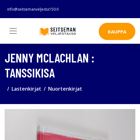
info@seitsemanveljesta150.fi
KAUPPA
JENNY MCLACHLAN :
TANSSIKISA
Lastenkirjat
Nuortenkirjat