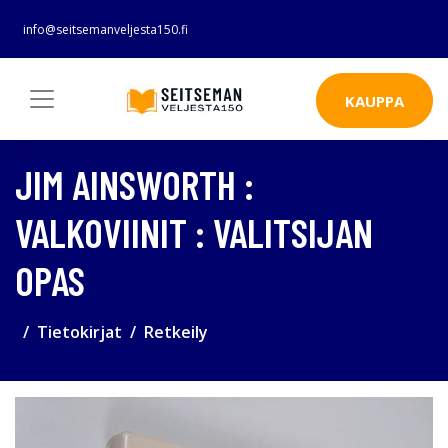
info@seitsemanveljesta150.fi
KAUPPA
JIM AINSWORTH :
VALKOVIINIT : VALITSIJAN
OPAS
Tietokirjat
Retkeily