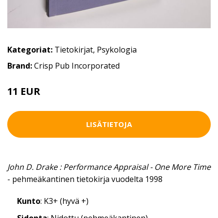
Kategoriat:
Tietokirjat
,
Psykologia
Brand:
Crisp Pub Incorporated
11 EUR
LISÄTIETOJA
John D. Drake : Performance Appraisal - One More Time
- pehmeäkantinen tietokirja vuodelta 1998
Kunto
: K3+ (hyvä +)
Sidonta
: Nidottu (pehmeäkantinen)