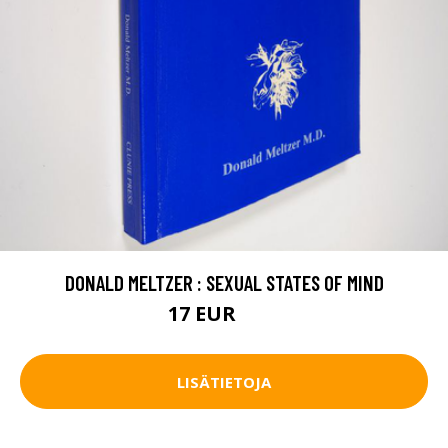
DONALD MELTZER : SEXUAL STATES OF MIND
17 EUR
19 EUR
LISÄTIETOJA