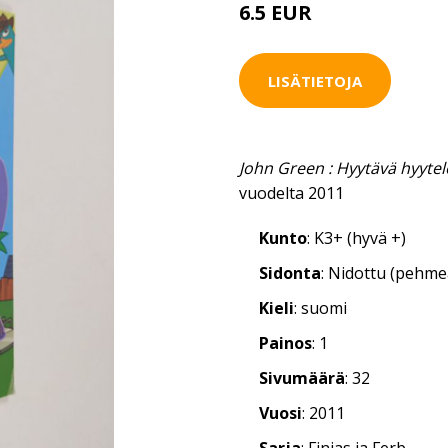
6.5 EUR
LISÄTIETOJA
John Green : Hyytävä hyytel
vuodelta 2011
Kunto
: K3+ (hyvä +)
Sidonta
: Nidottu (pehm
Kieli
: suomi
Painos
: 1
Sivumäärä
: 32
Vuosi
: 2011