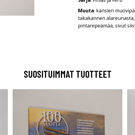
Sarja
: Finias ja Ferb
Muuta
: kansien muovipä
takakannen alareunasta,
pintarepeämää, sivut sii
SUOSITUIMMAT TUOTTEET