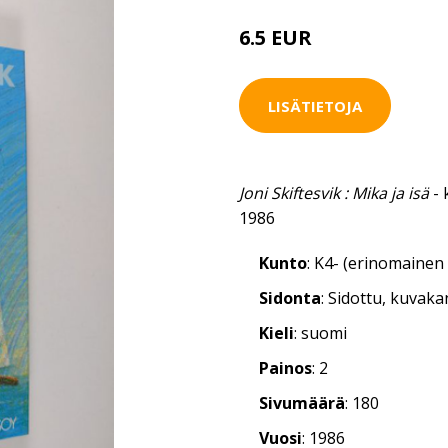
6.5 EUR
LISÄTIETOJA
Joni Skiftesvik : Mika ja isä
- 
1986
Kunto
: K4- (erinomainen 
Sidonta
: Sidottu, kuvak
Kieli
: suomi
Painos
: 2
Sivumäärä
: 180
Vuosi
: 1986