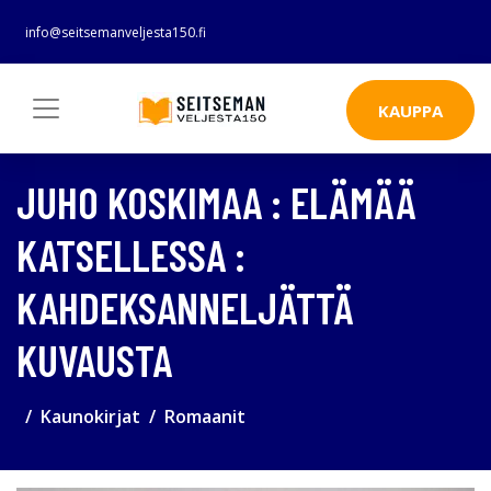
info@seitsemanveljesta150.fi
KAUPPA
JUHO KOSKIMAA : ELÄMÄÄ
KATSELLESSA :
KAHDEKSANNELJÄTTÄ
KUVAUSTA
Kaunokirjat
Romaanit