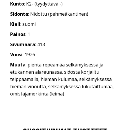
Kunto
: K2- (tyydyttävä -)
Sidonta
: Nidottu (pehmeäkantinen)
Kieli
: suomi
Painos
: 1
Sivumäärä
: 413
Vuosi
: 1926
Muuta
: pientä repeämää selkämyksessä ja
etukannen alareunassa, sidosta korjailtu
teippaamalla, hieman kulumaa, selkämyksessä
hieman vinoutta, selkämyksessä lukutaittumaa,
omistajamerkintä (leima)