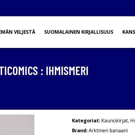
EMÄN VELJESTÄ
SUOMALAINEN KIRJALLISUUS
KANS
ICOMICS : IHMISMERI
Kategoriat:
Kaunokirjat
,
H
Brand:
Arktinen banaani