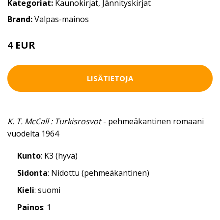
Kategoriat:
Kaunokirjat
,
Jännityskirjat
Brand:
Valpas-mainos
4 EUR
LISÄTIETOJA
K. T. McCall : Turkisrosvot
- pehmeäkantinen romaani
vuodelta 1964
Kunto
: K3 (hyvä)
Sidonta
: Nidottu (pehmeäkantinen)
Kieli
: suomi
Painos
: 1