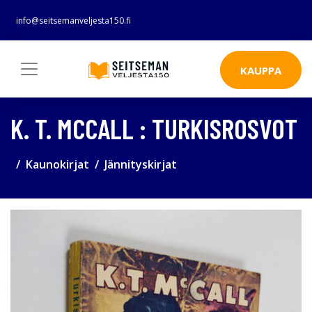
info@seitsemanveljesta150.fi
KAUPPA
K. T. MCCALL : TURKISROSVOT
Kaunokirjat
Jännityskirjat