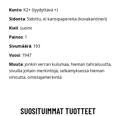
Kunto
: K2+ (tyydyttävä +)
Sidonta
: Sidottu, ei kansipapereita (kovakantinen)
Kieli
: suomi
Painos
: 1
Sivumäärä
: 193
Vuosi
: 1947
Muuta
: jonkin verran kulumaa, hieman tahraisuutta,
sivuilla joitain merkintöjä, selkämyksessä hieman
vinoutta, omistajamerkintä
SUOSITUIMMAT TUOTTEET